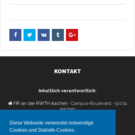
KONTAKT
Inhaltlich verantwortlich:
FIR an der RWTH Aachen
· Campus-Boulevard · 52074
Aachen
+49 241 47705-150
insights-cluster@fir.rwth-aachen.de
Diese Webseite verwendet notwendige
FIR-Newsletter-Abo
Cookies und Statistik-Cookies.
Impressum
/
Datenschutz