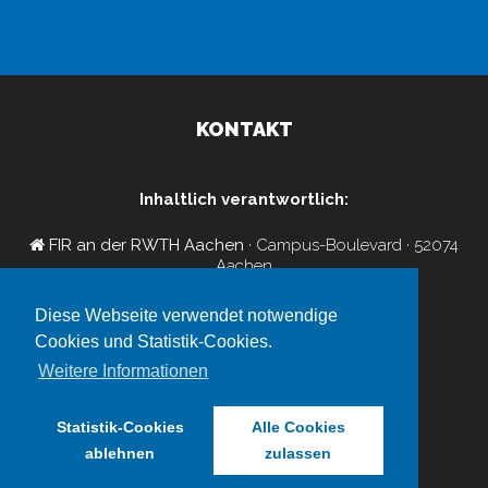
KONTAKT
Inhaltlich verantwortlich:
FIR an der RWTH Aachen
· Campus-Boulevard · 52074
Aachen
+49 241 47705-150
insights-cluster@fir.rwth-aachen.de
Diese Webseite verwendet notwendige
FIR-Newsletter-Abo
Cookies und Statistik-Cookies.
Impressum
/
Datenschutz
Weitere Informationen
Veranstalter:
Statistik-Cookies
Alle Cookies
EICe Aachen GmbH
ablehnen
zulassen
Impressum
/
Datenschutzerklärung