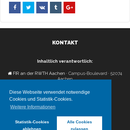
KONTAKT
Inhaltlich verantwortlich:
FIR an der RWTH Aachen
· Campus-Boulevard · 52074
Aachen
+49 241 47705-150
insights-cluster@fir.rwth-aachen.de
Diese Webseite verwendet notwendige
FIR-Newsletter-Abo
Cookies und Statistik-Cookies.
Impressum
/
Datenschutz
Weitere Informationen
Veranstalter:
Statistik-Cookies
Alle Cookies
EICe Aachen GmbH
ablehnen
zulassen